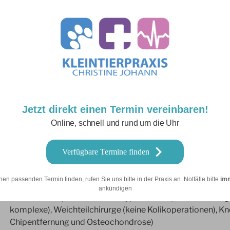
s die Möglichkeit diese Patienten stationär unterzubringen un
ragen wenden Sie sich bitte an unsere Praxismitarbeiter.
Herz- und Kreislauferkrankungen, Erkrankungen der Ate
Belastungsprüfung und Trainingskontrolle, Magen- und 
Jetzt direkt einen Termin vereinbaren!
sowie Fütterungsberatung
Online, schnell und rund um die Uhr
Verfügbare Termine finden
Lahmheitsuntersuchungen, ausführliche orthopädische Di
nen passenden Termin finden, rufen Sie uns bitte in der Praxis an. Notfälle bitte
im
ankündigen
Kastrationen (einschließlich Kryptorchiden), Wundversor
komplexe), Weichteilchirurge (keine Kolikoperationen), Kno
Chipentfernung und Osteochondrose)