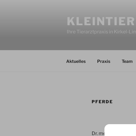
Zum
Inhalt
KLEINTIER
springen
Ihre Tierarztpraxis in Kirkel-L
Aktuelles
Praxis
Team
PFERDE
Dr. med. vet. Hans 