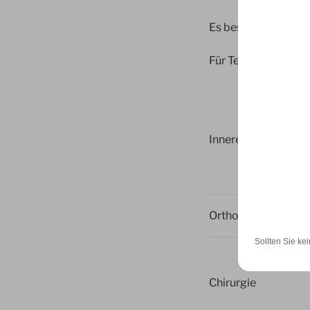
Es besteht ebenfall
Für Termine und Anf
Innere Medizin
Orthopädie
Sollten Sie kei
Chirurgie