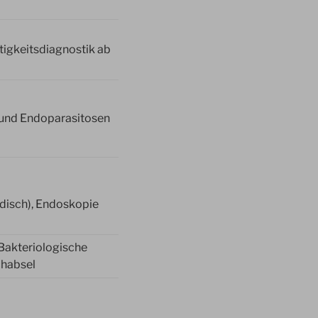
igkeitsdiagnostik ab
 und Endoparasitosen
ädisch), Endoskopie
Bakteriologische
chabsel