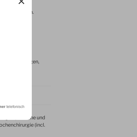
d zu versorgen.
mwege
Darmerkrankungen,
agnostik
mer
telefonisch
gungen (einfache und
chenchirurgie (incl.