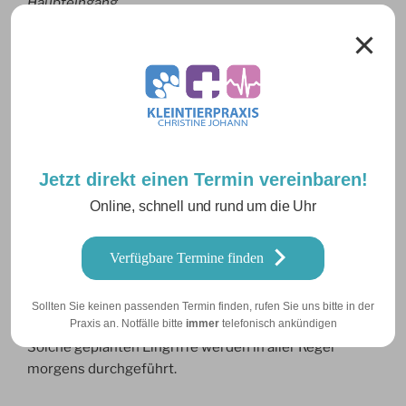
Haupteingang
Wir bieten eine reine Terminsprechstunde an! Bitte
kontaktieren Sie uns telefonisch vor einem Besuch!
Sprechzeiten:
Mo, Di, Do, Fr 9-11 Uhr und 16-18 Uhr
Jetzt direkt einen Termin vereinbaren!
Mi 09 – 11 Uhr
Online, schnell und rund um die Uhr
Operationen erhalten einen festen Termin, zu dem ihr
Verfügbare Termine finden
Patient nüchtern vorgestellt werden muss, d.h. kein
Futter am Morgen der OP, Wasser darf verabreicht
werden.
Sollten Sie keinen passenden Termin finden, rufen Sie uns bitte in der
Praxis an. Notfälle bitte
immer
telefonisch ankündigen
Solche geplanten Eingriffe werden in aller Regel
morgens durchgeführt.