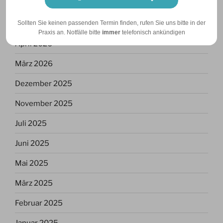
Juli 2026
Juni 2026
Sollten Sie keinen passenden Termin finden, rufen Sie uns bitte in der
Praxis an. Notfälle bitte
immer
telefonisch ankündigen
April 2026
März 2026
Dezember 2025
November 2025
Juli 2025
Juni 2025
Mai 2025
März 2025
Februar 2025
Januar 2025