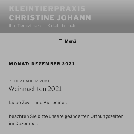
Zum
KLEINTIERPRAXIS
Inhalt
CHRISTINE JOHANN
springen
Ihre Tierarztpraxis in Kirkel-Limbach
Menü
MONAT:
DEZEMBER 2021
VERÖFFENTLICHT
7. DEZEMBER 2021
AM
Weihnachten 2021
Liebe Zwei- und Vierbeiner,
beachten Sie bitte unsere geänderten Öffnungszeiten
im Dezember: