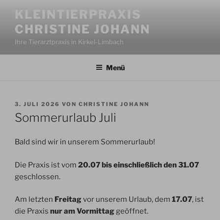
Zum
KLEINTIERPRAXIS
Inhalt
CHRISTINE JOHANN
springen
Ihre Tierarztpraxis in Kirkel-Limbach
Menü
VERÖFFENTLICHT
3. JULI 2026
VON
CHRISTINE JOHANN
AM
Sommerurlaub Juli
Bald sind wir in unserem Sommerurlaub!
Die Praxis ist vom
20.07 bis einschließlich den 31.07
geschlossen.
Am letzten
Freitag
vor unserem Urlaub, dem
17.07
, ist
die Praxis
nur am Vormittag
geöffnet.