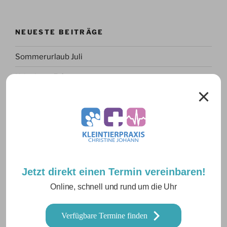
NEUESTE BEITRÄGE
Sommerurlaub Juli
Urlaub am 5.6.
Urlaub am 15 Mai
Inguinaler Kryptorchismus
Pyometra bei einer Bernhardiner Hündin
Jetzt direkt einen Termin vereinbaren!
ARCHIV
Online, schnell und rund um die Uhr
Juli 2026
Verfügbare Termine finden
Juni 2026