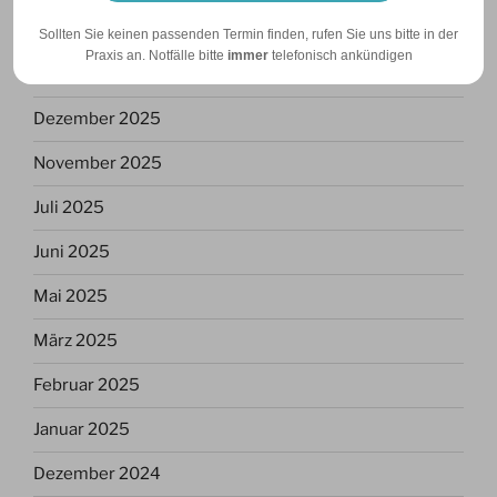
April 2026
Sollten Sie keinen passenden Termin finden, rufen Sie uns bitte in der
Praxis an. Notfälle bitte
immer
telefonisch ankündigen
März 2026
Dezember 2025
November 2025
Juli 2025
Juni 2025
Mai 2025
März 2025
Februar 2025
Januar 2025
Dezember 2024