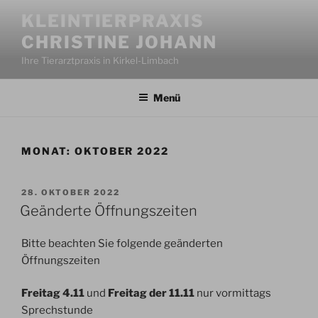
Zum
KLEINTIERPRAXIS
Inhalt
CHRISTINE JOHANN
springen
Ihre Tierarztpraxis in Kirkel-Limbach
Menü
MONAT:
OKTOBER 2022
VERÖFFENTLICHT
28. OKTOBER 2022
AM
Geänderte Öffnungszeiten
Bitte beachten Sie folgende geänderten
Öffnungszeiten
Freitag 4.11
und
Freitag der 11.11
nur vormittags
Sprechstunde