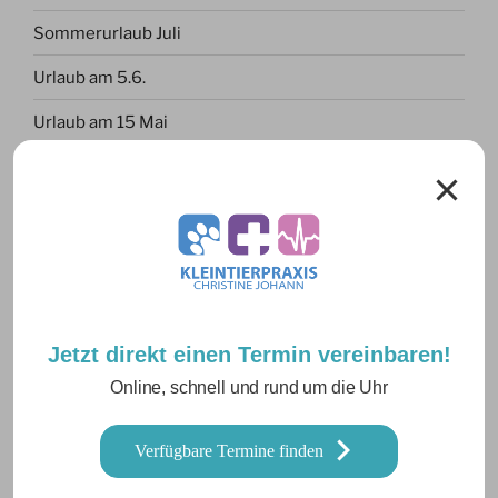
Sommerurlaub Juli
Urlaub am 5.6.
Urlaub am 15 Mai
Inguinaler Kryptorchismus
Pyometra bei einer Bernhardiner Hündin
ARCHIV
Juli 2026
Jetzt direkt einen Termin vereinbaren!
Online, schnell und rund um die Uhr
Juni 2026
April 2026
Verfügbare Termine finden
März 2026