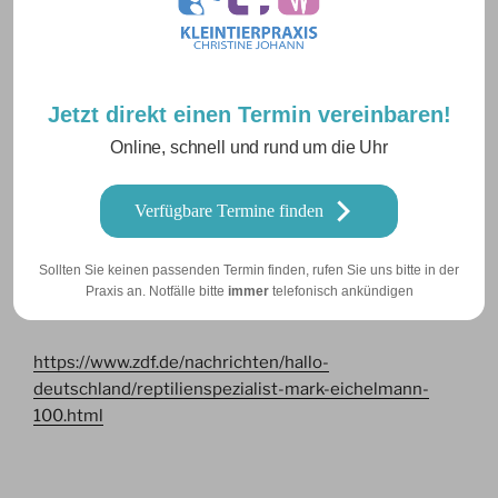
VERÖFFENTLICHT
3. FEBRUAR 2020
AM
Zahnkorrektur bei Zebra Cindy
Jetzt direkt einen Termin vereinbaren!
Herr Dr.Götz besucht Zebra Cindy im Neunkircher Zoo
Online, schnell und rund um die Uhr
zur Zahnkontrolle. Das Fernsehen begleitet in diesem
Bericht den Zootierarzt Mark Eichelmann und Herrn Dr.
Götz bei ihrer Arbeit.
Verfügbare Termine finden
Ein Klick auf den Link und Sie können sich den ganzen
Sollten Sie keinen passenden Termin finden, rufen Sie uns bitte in der
Beitrag über den Neunkircher Zoo anschauen. Viel
Praxis an. Notfälle bitte
immer
telefonisch ankündigen
Spaß!
https://www.zdf.de/nachrichten/hallo-
deutschland/reptilienspezialist-mark-eichelmann-
100.html