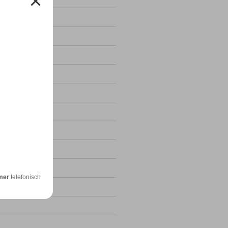
4
24
mer
telefonisch