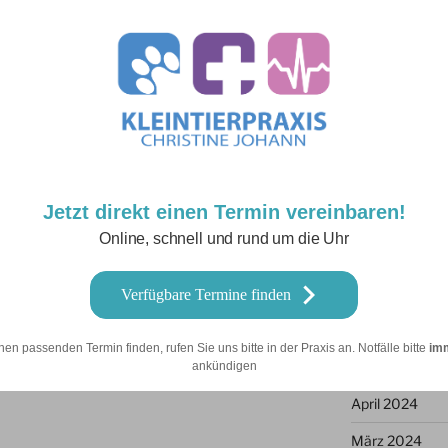
Juli 2025
Juni 2025
ei uns !
Mai 2025
ges- und Nachtzeit bei uns Termine
März 2025
Februar 2025
Jetzt direkt einen Termin vereinbaren!
 die Petleo App! Online, einfach und
Januar 2025
Online, schnell und rund um die Uhr
fomaterial in unserer Praxis zur
Dezember 202
September 20
Verfügbare Termine finden
 Sie beim Besuch auf unserer
Juni 2024
le Profil.
nen passenden Termin finden, rufen Sie uns bitte in der Praxis an. Notfälle bitte
im
Mai 2024
ankündigen
April 2024
März 2024