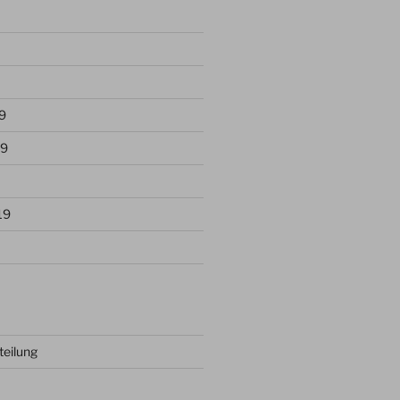
9
19
19
teilung