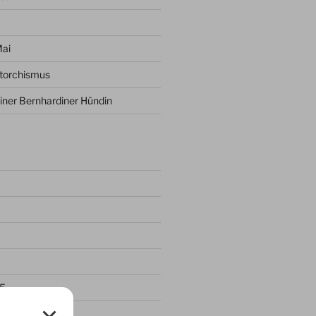
Mai
ptorchismus
iner Bernhardiner Hündin
5
25