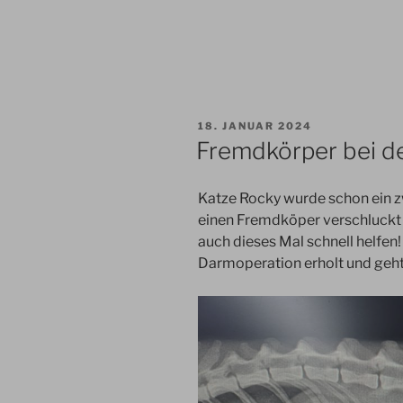
VERÖFFENTLICHT
18. JANUAR 2024
AM
Fremdkörper bei d
Katze Rocky wurde schon ein zwe
einen Fremdköper verschluckt 
auch dieses Mal schnell helfen!
Darmoperation erholt und geht