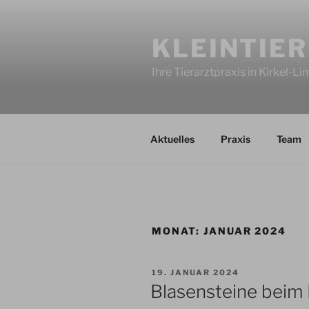
Zum
Inhalt
KLEINTIER
springen
Ihre Tierarztpraxis in Kirkel-L
Aktuelles
Praxis
Team
MONAT:
JANUAR 2024
VERÖFFENTLICHT
19. JANUAR 2024
AM
Blasensteine beim