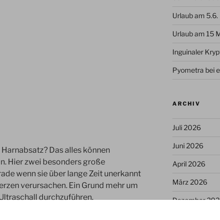
Urlaub am 5.6.
Urlaub am 15 
Inguinaler Kry
Pyometra bei e
ARCHIV
Juli 2026
Juni 2026
 Harnabsatz? Das alles können
n. Hier zwei besonders große
April 2026
ade wenn sie über lange Zeit unerkannt
März 2026
merzen verursachen. Ein Grund mehr um
ltraschall durchzuführen.
Dezember 202
November 20