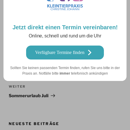
Jetzt direkt einen Termin vereinbaren!
Online, schnell und rund um die Uhr
Verfügbare Termine finden
Beitragsnavigation
Vorheriger
ZURÜCK
Sollten Sie keinen passenden Termin finden, rufen Sie uns bitte in der
Beitrag
Urlaub am 15 Mai
Praxis an. Notfälle bitte
immer
telefonisch ankündigen
Nächster
WEITER
Beitrag
Sommerurlaub Juli
NEUESTE BEITRÄGE