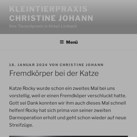
Zum
KLEINTIERPRAXIS
Inhalt
CHRISTINE JOHANN
springen
Ihre Tierarztpraxis in Kirkel-Limbach
Menü
VERÖFFENTLICHT
18. JANUAR 2024
VON
CHRISTINE JOHANN
AM
Fremdkörper bei der Katze
Katze Rocky wurde schon ein zweites Mal bei uns
vorstellig, weil er einen Fremdköper verschluckt hatte.
Gott sei Dank konnten wir ihm auch dieses Mal schnell
helfen! Rocky hat sich prima von seiner zweiten
Darmoperation erholt und geht schon wieder auf neue
Streifzüge.