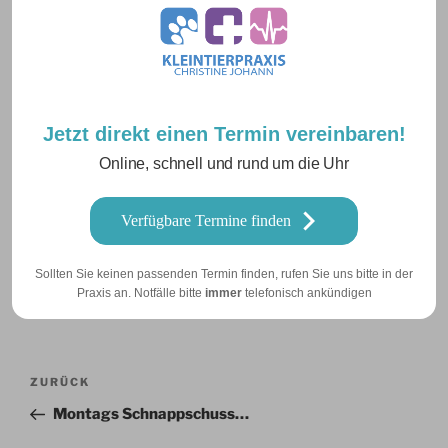
E-Mail-Adresse
*
Jetzt direkt einen Termin vereinbaren!
Website
Online, schnell und rund um die Uhr
Verfügbare Termine finden
Sollten Sie keinen passenden Termin finden, rufen Sie uns bitte in der
Praxis an. Notfälle bitte
immer
telefonisch ankündigen
Beitragsnavigation
Vorheriger
ZURÜCK
Beitrag
Montags Schnappschuss…