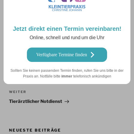
Website
Jetzt direkt einen Termin vereinbaren!
Online, schnell und rund um die Uhr
Verfügbare Termine finden
Beitragsnavigation
Vorheriger
ZURÜCK
Sollten Sie keinen passenden Termin finden, rufen Sie uns bitte in der
Praxis an. Notfälle bitte
immer
telefonisch ankündigen
Beitrag
Ein Labrador kommt selten…
Nächster
WEITER
Beitrag
Tierärztlicher Notdienst
NEUESTE BEITRÄGE