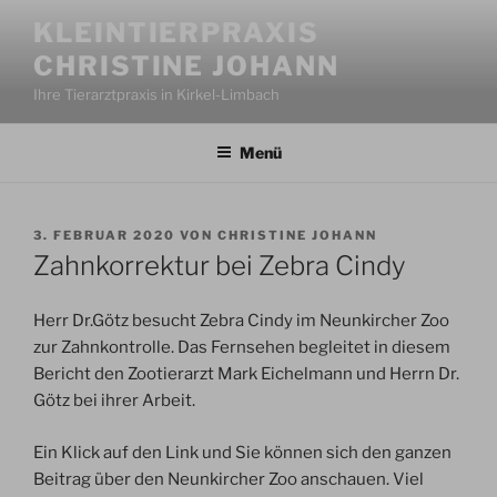
Zum
KLEINTIERPRAXIS
Inhalt
CHRISTINE JOHANN
springen
Ihre Tierarztpraxis in Kirkel-Limbach
Menü
VERÖFFENTLICHT
3. FEBRUAR 2020
VON
CHRISTINE JOHANN
AM
Zahnkorrektur bei Zebra Cindy
Herr Dr.Götz besucht Zebra Cindy im Neunkircher Zoo
zur Zahnkontrolle. Das Fernsehen begleitet in diesem
Bericht den Zootierarzt Mark Eichelmann und Herrn Dr.
Götz bei ihrer Arbeit.
Ein Klick auf den Link und Sie können sich den ganzen
Beitrag über den Neunkircher Zoo anschauen. Viel