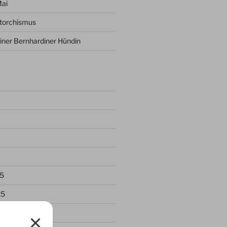
Mai
ptorchismus
iner Bernhardiner Hündin
5
25