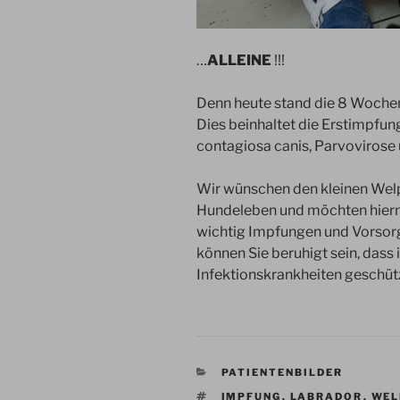
…
ALLEINE
!!!
Denn heute stand die 8 Wochen
Dies beinhaltet die Erstimpfun
contagiosa canis, Parvovirose 
Wir wünschen den kleinen Welpe
Hundeleben und möchten hier
wichtig Impfungen und Vorsor
können Sie beruhigt sein, dass
Infektionskrankheiten geschütz
KATEGORIEN
PATIENTENBILDER
SCHLAGWÖRTER
IMPFUNG
,
LABRADOR
,
WEL