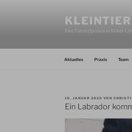
Zum
Inhalt
KLEINTIER
springen
Ihre Tierarztpraxis in Kirkel-L
Aktuelles
Praxis
Team
VERÖFFENTLICHT
16. JANUAR 2020
VON
CHRISTI
AM
Ein Labrador komm