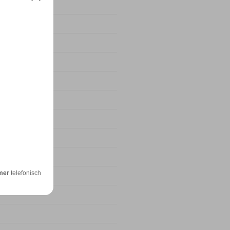
4
24
mer
telefonisch