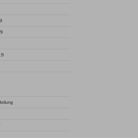
9
19
19
teilung
r