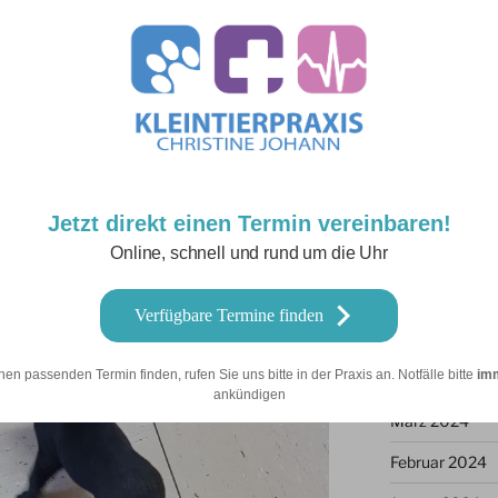
Juni 2025
Mai 2025
März 2025
Februar 2025
Januar 2025
Dezember 202
Jetzt direkt einen Termin vereinbaren!
Online, schnell und rund um die Uhr
September 20
Juni 2024
Verfügbare Termine finden
Mai 2024
nen passenden Termin finden, rufen Sie uns bitte in der Praxis an. Notfälle bitte
im
April 2024
ankündigen
März 2024
Februar 2024