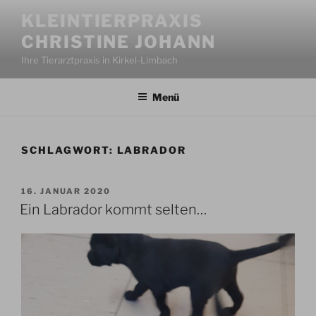
Zum
KLEINTIERPRAXIS
Inhalt
CHRISTINE JOHANN
springen
Ihre Tierarztpraxis in Kirkel-Limbach
Menü
SCHLAGWORT:
LABRADOR
VERÖFFENTLICHT
16. JANUAR 2020
AM
Ein Labrador kommt selten…