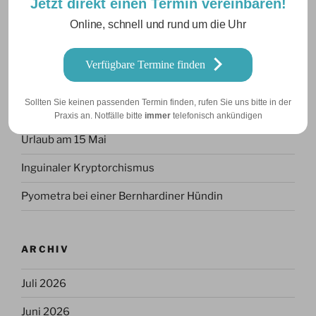
Jetzt direkt einen Termin vereinbaren!
Online, schnell und rund um die Uhr
NEUESTE BEITRÄGE
Verfügbare Termine finden
Sommerurlaub Juli
Sollten Sie keinen passenden Termin finden, rufen Sie uns bitte in der
Urlaub am 5.6.
Praxis an. Notfälle bitte
immer
telefonisch ankündigen
Urlaub am 15 Mai
Inguinaler Kryptorchismus
Pyometra bei einer Bernhardiner Hündin
ARCHIV
Juli 2026
Juni 2026