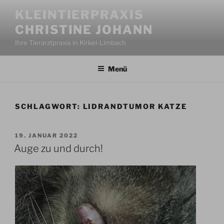
Zum
KLEINTIERPRAXIS
Inhalt
CHRISTINE JOHANN
springen
Ihre Tierarztpraxis in Kirkel-Limbach
Menü
SCHLAGWORT:
LIDRANDTUMOR KATZE
VERÖFFENTLICHT
19. JANUAR 2022
AM
Auge zu und durch!