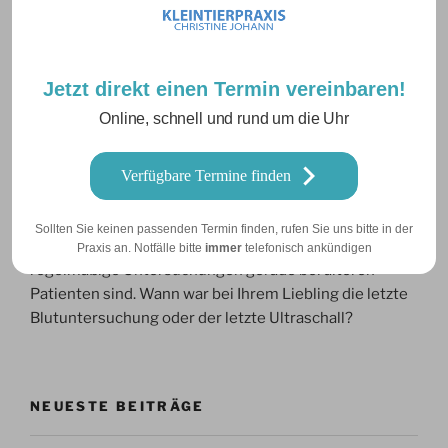
plötzlich zusammen brach und nicht mehr gehen
konnte. Der Grund hierfür war ein Milztumor von der
Größe eines Fußballs. Solche Tumore können benigner
oder maligner Natur sein und stellen, wenn sie nicht
Jetzt direkt einen Termin vereinbaren!
erkannt werden ein hohes Risiko dar. Rupturiert so ein
Online, schnell und rund um die Uhr
Tumor, kann ein Tier daran sehr schnell versterben.
Auch Pearl hat sich von seiner OP wieder gut erholt
und zeigte auch bei weiteren Untersuchungen keine
Verfügbare Termine finden
Hinweise auf Metastasen.
Sollten Sie keinen passenden Termin finden, rufen Sie uns bitte in der
Diese beiden Patienten zeigen wie wichtig
Praxis an. Notfälle bitte
immer
telefonisch ankündigen
regelmäßige Untersuchungen gerade bei älteren
Patienten sind. Wann war bei Ihrem Liebling die letzte
Blutuntersuchung oder der letzte Ultraschall?
NEUESTE BEITRÄGE