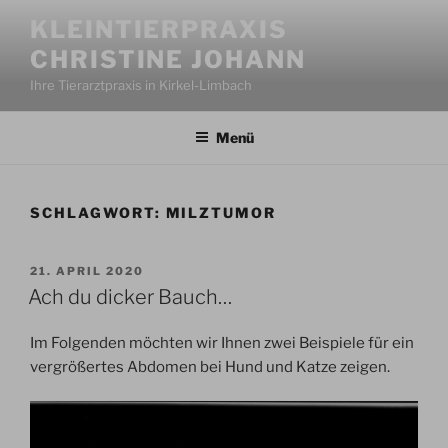
Zum
KLEINTIERPRAXIS
Inhalt
CHRISTINE JOHANN
springen
Ihre Tierarztpraxis in Kirkel-Limbach
Menü
SCHLAGWORT:
MILZTUMOR
VERÖFFENTLICHT
21. APRIL 2020
AM
Ach du dicker Bauch…
Im Folgenden möchten wir Ihnen zwei Beispiele für ein
vergrößertes Abdomen bei Hund und Katze zeigen.