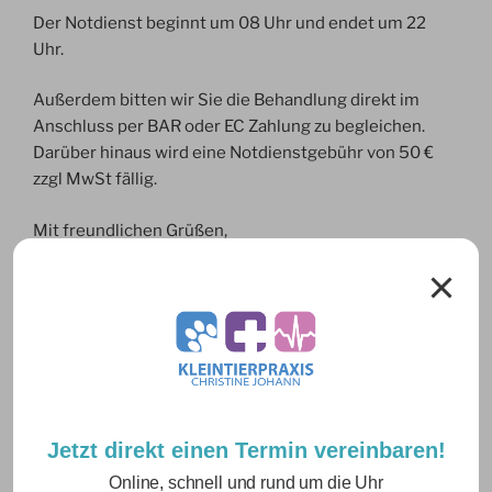
Der Notdienst beginnt um 08 Uhr und endet um 22
Uhr.
Außerdem bitten wir Sie die Behandlung direkt im
Anschluss per BAR oder EC Zahlung zu begleichen.
Darüber hinaus wird eine Notdienstgebühr von 50 €
zzgl MwSt fällig.
Mit freundlichen Grüßen,
Christine Johann
NEUESTE BEITRÄGE
Sommerurlaub Juli
Jetzt direkt einen Termin vereinbaren!
Urlaub am 5.6.
Online, schnell und rund um die Uhr