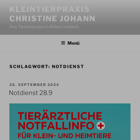
Zum
KLEINTIERPRAXIS
Inhalt
CHRISTINE JOHANN
springen
Ihre Tierarztpraxis in Kirkel-Limbach
Menü
SCHLAGWORT:
NOTDIENST
VERÖFFENTLICHT
26. SEPTEMBER 2024
AM
Notdienst 28.9