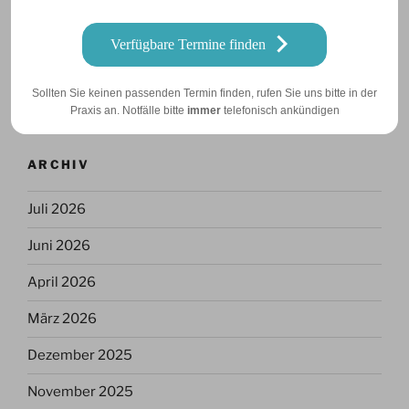
Urlaub am 15 Mai
Verfügbare Termine finden
Inguinaler Kryptorchismus
Sollten Sie keinen passenden Termin finden, rufen Sie uns bitte in der
Pyometra bei einer Bernhardiner Hündin
Praxis an. Notfälle bitte
immer
telefonisch ankündigen
ARCHIV
Juli 2026
Juni 2026
April 2026
März 2026
Dezember 2025
November 2025