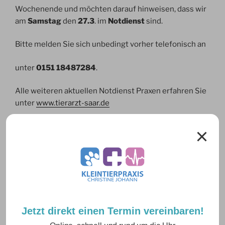
Wochenende und möchten darauf hinweisen, dass wir
am
Samstag
den
27.3
. im
Notdienst
sind.
Bitte melden Sie sich unbedingt vorher telefonisch an
unter
0151 18487284
.
Alle weiteren aktuellen Notdienst Praxen erfahren Sie
unter
www.tierarzt-saar.de
Liebe Grüße,
Ihr Praxisteam
NEUESTE BEITRÄGE
Jetzt direkt einen Termin vereinbaren!
Sommerurlaub Juli