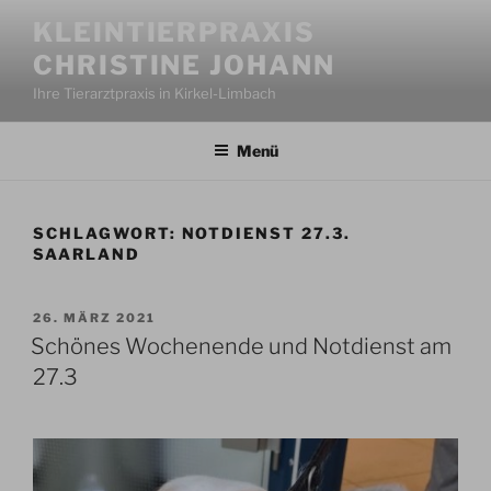
Zum
KLEINTIERPRAXIS
Inhalt
CHRISTINE JOHANN
springen
Ihre Tierarztpraxis in Kirkel-Limbach
Menü
SCHLAGWORT:
NOTDIENST 27.3.
SAARLAND
VERÖFFENTLICHT
26. MÄRZ 2021
AM
Schönes Wochenende und Notdienst am
27.3