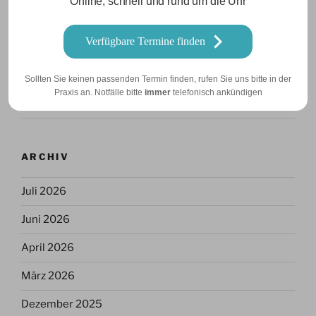
Online, schnell und rund um die Uhr
Urlaub am 5.6.
Verfügbare Termine finden
Urlaub am 15 Mai
Inguinaler Kryptorchismus
Sollten Sie keinen passenden Termin finden, rufen Sie uns bitte in der
Praxis an. Notfälle bitte
immer
telefonisch ankündigen
Pyometra bei einer Bernhardiner Hündin
ARCHIV
Juli 2026
Juni 2026
April 2026
März 2026
Dezember 2025