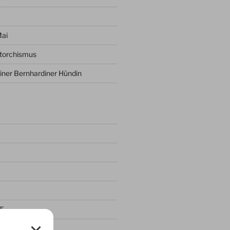
Mai
ptorchismus
iner Bernhardiner Hündin
5
25