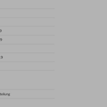
9
19
19
teilung