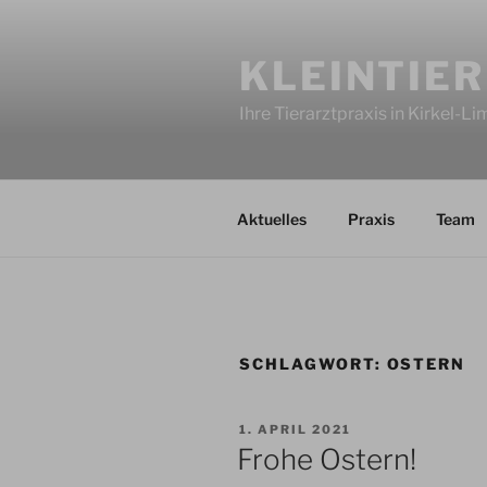
Zum
Inhalt
KLEINTIER
springen
Ihre Tierarztpraxis in Kirkel-L
Aktuelles
Praxis
Team
SCHLAGWORT:
OSTERN
VERÖFFENTLICHT
1. APRIL 2021
AM
Frohe Ostern!