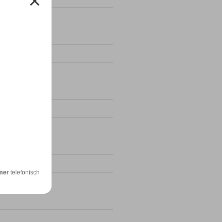
4
24
mer
telefonisch