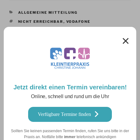
KATEGORIEN
ALLGEMEINE MITTEILUNG
SCHLAGWÖRTER
NICHT ERREICHBAR
,
VODAFONE
Schreibe einen Kommentar
Deine E-Mail-Adresse wird nicht veröffentlicht.
Erforderliche Felder sind mit
*
markiert
Kommentar
*
Jetzt direkt einen Termin vereinbaren!
Online, schnell und rund um die Uhr
Verfügbare Termine finden
Sollten Sie keinen passenden Termin finden, rufen Sie uns bitte in der
Praxis an. Notfälle bitte
immer
telefonisch ankündigen