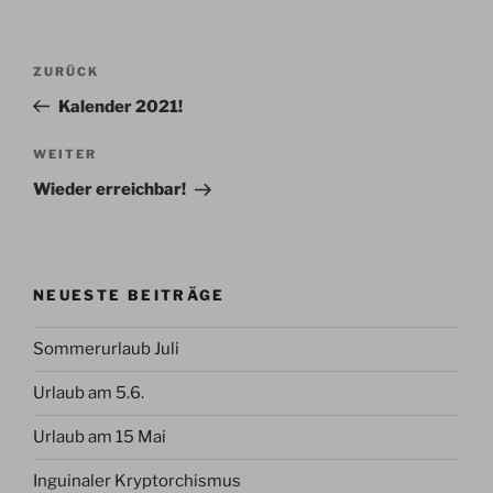
Beitragsnavigation
Vorheriger
ZURÜCK
Beitrag
Kalender 2021!
Nächster
WEITER
Beitrag
Wieder erreichbar!
NEUESTE BEITRÄGE
Sommerurlaub Juli
Urlaub am 5.6.
Urlaub am 15 Mai
Inguinaler Kryptorchismus