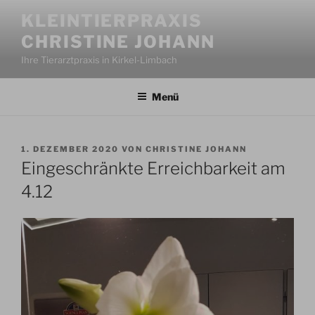
Zum
KLEINTIERPRAXIS
Inhalt
CHRISTINE JOHANN
springen
Ihre Tierarztpraxis in Kirkel-Limbach
Menü
VERÖFFENTLICHT
1. DEZEMBER 2020
VON
CHRISTINE JOHANN
AM
Eingeschränkte Erreichbarkeit am
4.12