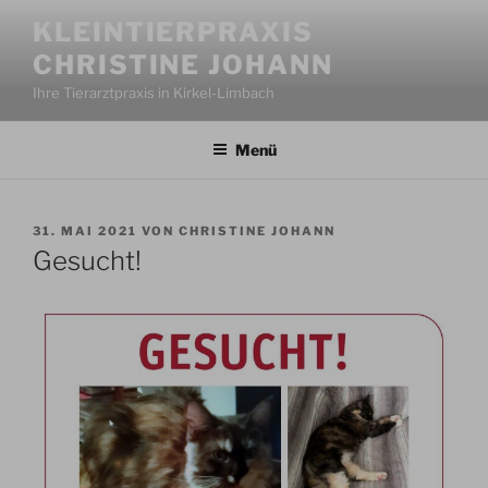
Zum
KLEINTIERPRAXIS
Inhalt
CHRISTINE JOHANN
springen
Ihre Tierarztpraxis in Kirkel-Limbach
Menü
VERÖFFENTLICHT
31. MAI 2021
VON
CHRISTINE JOHANN
AM
Gesucht!