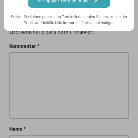
Verfügbare Termine finden
Schreibe einen Kommentar
Sollten Sie keinen passenden Termin finden, rufen Sie uns bitte in der
Praxis an. Notfälle bitte
immer
telefonisch ankündigen
Deine E-Mail-Adresse wird nicht veröffentlicht.
Erforderliche Felder sind mit
*
markiert
Kommentar
*
Name
*