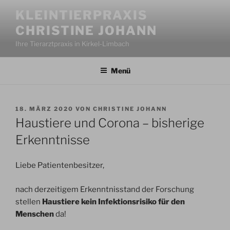
Zum
KLEINTIERPRAXIS
Inhalt
CHRISTINE JOHANN
springen
Ihre Tierarztpraxis in Kirkel-Limbach
Menü
VERÖFFENTLICHT
18. MÄRZ 2020
VON
CHRISTINE JOHANN
AM
Haustiere und Corona – bisherige
Erkenntnisse
Liebe Patientenbesitzer,
nach derzeitigem Erkenntnisstand der Forschung
stellen
Haustiere kein Infektionsrisiko für den
Menschen
da!