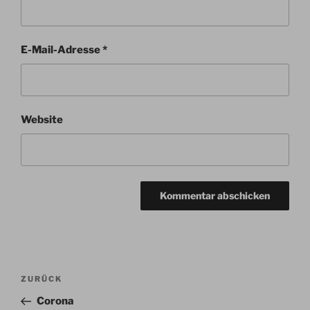
E-Mail-Adresse
*
Website
Beitragsnavigation
Vorheriger
ZURÜCK
Beitrag
Corona