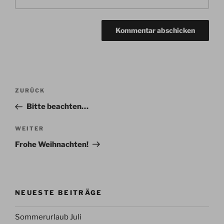
Beitragsnavigation
Vorheriger
ZURÜCK
Beitrag
Bitte beachten…
Nächster
WEITER
Beitrag
Frohe Weihnachten!
NEUESTE BEITRÄGE
Sommerurlaub Juli