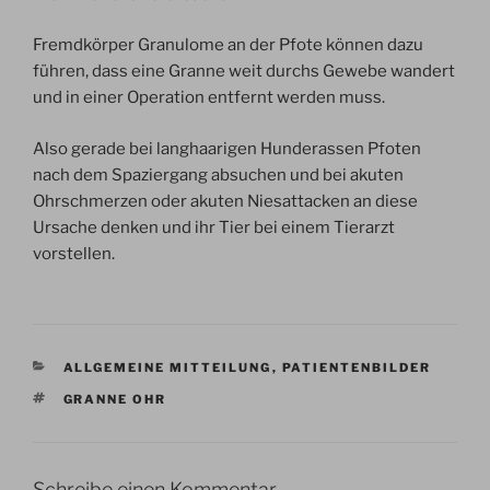
Fremdkörper Granulome an der Pfote können dazu
führen, dass eine Granne weit durchs Gewebe wandert
und in einer Operation entfernt werden muss.
Also gerade bei langhaarigen Hunderassen Pfoten
nach dem Spaziergang absuchen und bei akuten
Ohrschmerzen oder akuten Niesattacken an diese
Ursache denken und ihr Tier bei einem Tierarzt
vorstellen.
KATEGORIEN
ALLGEMEINE MITTEILUNG
,
PATIENTENBILDER
SCHLAGWÖRTER
GRANNE OHR
Schreibe einen Kommentar