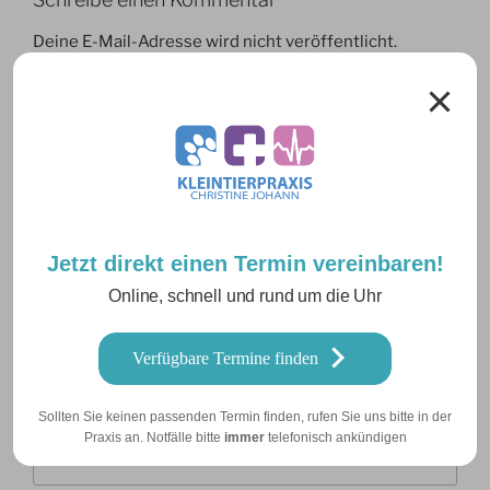
Deine E-Mail-Adresse wird nicht veröffentlicht.
Erforderliche Felder sind mit
*
markiert
Kommentar
*
Jetzt direkt einen Termin vereinbaren!
Online, schnell und rund um die Uhr
Verfügbare Termine finden
Name
*
Sollten Sie keinen passenden Termin finden, rufen Sie uns bitte in der
Praxis an. Notfälle bitte
immer
telefonisch ankündigen