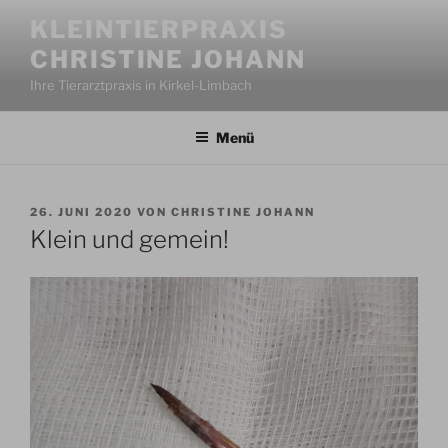
Zum
KLEINTIERPRAXIS
Inhalt
CHRISTINE JOHANN
springen
Ihre Tierarztpraxis in Kirkel-Limbach
Menü
VERÖFFENTLICHT
26. JUNI 2020
VON
CHRISTINE JOHANN
AM
Klein und gemein!