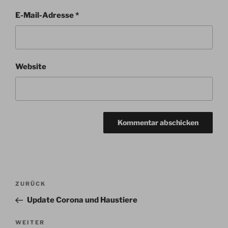
E-Mail-Adresse
*
Website
Beitragsnavigation
Vorheriger
ZURÜCK
Beitrag
Update Corona und Haustiere
Nächster
WEITER