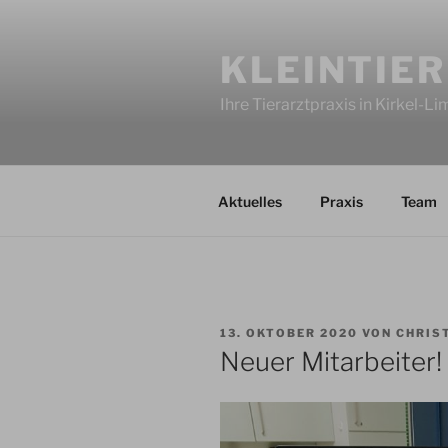
Zum
Inhalt
KLEINTIER
springen
Ihre Tierarztpraxis in Kirkel-L
Aktuelles
Praxis
Team
VERÖFFENTLICHT
13. OKTOBER 2020
VON
CHRIS
AM
Neuer Mitarbeiter!