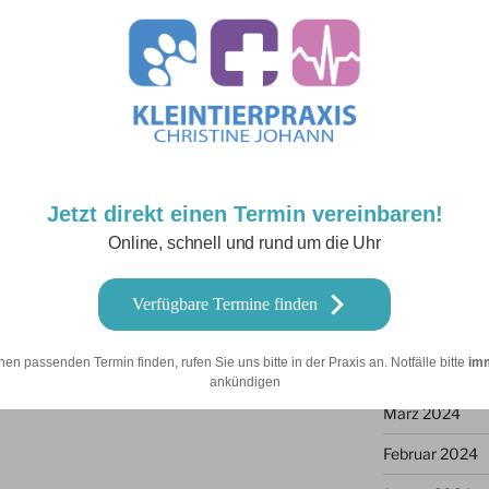
Juni 2025
Mai 2025
März 2025
Februar 2025
Januar 2025
Dezember 202
Jetzt direkt einen Termin vereinbaren!
Online, schnell und rund um die Uhr
September 20
uen Ultraschall vorzustellen!
Juni 2024
Verfügbare Termine finden
alle Untersuchungen an Ihrem Tier, sei es
Mai 2024
ultraschall oder die Untersuchung von
nen passenden Termin finden, rufen Sie uns bitte in der Praxis an. Notfälle bitte
im
April 2024
ankündigen
März 2024
Februar 2024