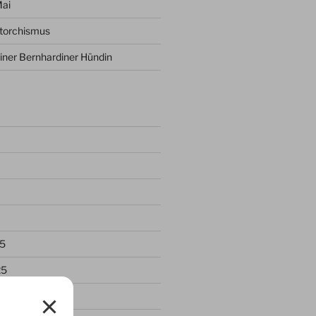
Mai
ptorchismus
iner Bernhardiner Hündin
5
25