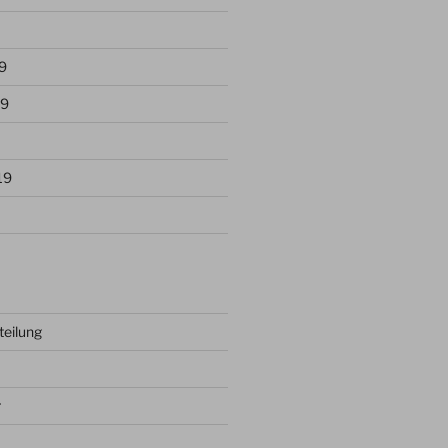
9
19
19
teilung
r