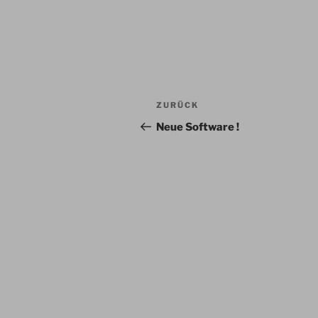
Beitragsnavigation
Vorheriger
ZURÜCK
Beitrag
Neue Software !