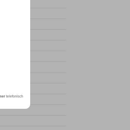
4
24
mer
telefonisch