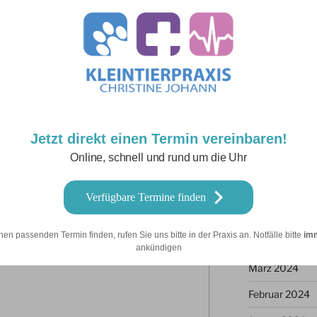
Juni 2025
Mai 2025
März 2025
Februar 2025
Januar 2025
Dezember 202
Jetzt direkt einen Termin vereinbaren!
Online, schnell und rund um die Uhr
entar
September 20
Juni 2024
 veröffentlicht.
Erforderliche Felder
Verfügbare Termine finden
Mai 2024
nen passenden Termin finden, rufen Sie uns bitte in der Praxis an. Notfälle bitte
im
April 2024
ankündigen
März 2024
Februar 2024