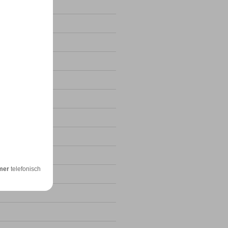
4
24
mer
telefonisch