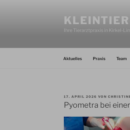
Zum
Inhalt
KLEINTIER
springen
Ihre Tierarztpraxis in Kirkel-L
Aktuelles
Praxis
Team
VERÖFFENTLICHT
17. APRIL 2026
VON
CHRISTIN
AM
Pyometra bei eine