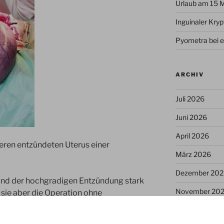
Urlaub am 15 
Inguinaler Kry
Pyometra bei e
ARCHIV
Juli 2026
Juni 2026
April 2026
eren entzündeten Uterus einer
März 2026
Dezember 202
rund der hochgradigen Entzündung stark
November 20
sie aber die Operation ohne
d ist wieder munter.
Juli 2025