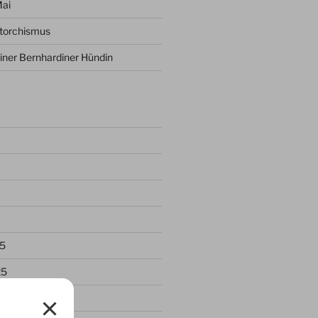
Mai
ptorchismus
iner Bernhardiner Hündin
5
25