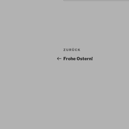
Beitragsnavigation
Vorheriger
ZURÜCK
Beitrag
Frohe Ostern!