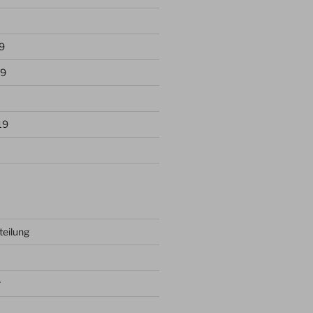
9
19
19
teilung
r