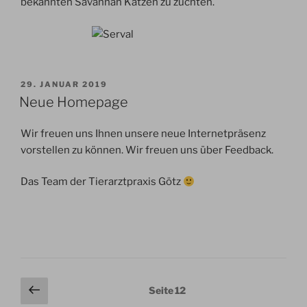
bekannten Savannah Katzen zu züchten.
VERÖFFENTLICHT
29. JANUAR 2019
AM
Neue Homepage
Wir freuen uns Ihnen unsere neue Internetpräsenz
vorstellen zu können. Wir freuen uns über Feedback.
Das Team der Tierarztpraxis Götz
Seitennummerierung
Vorherige
Seite
12
Seite
der