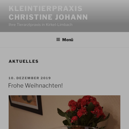
Zum
KLEINTIERPRAXIS
Inhalt
CHRISTINE JOHANN
springen
Ihre Tierarztpraxis in Kirkel-Limbach
Menü
AKTUELLES
VERÖFFENTLICHT
10. DEZEMBER 2019
AM
Frohe Weihnachten!