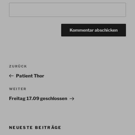
Beitragsnavigation
Vorheriger
ZURÜCK
Beitrag
Patient Thor
Nächster
WEITER
Beitrag
Freitag 17.09 geschlossen
NEUESTE BEITRÄGE