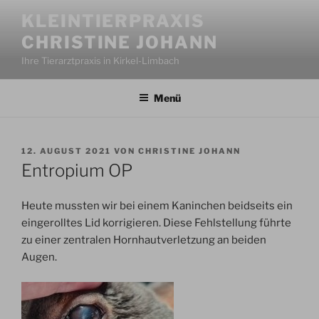
Zum
KLEINTIERPRAXIS
Inhalt
CHRISTINE JOHANN
springen
Ihre Tierarztpraxis in Kirkel-Limbach
Menü
VERÖFFENTLICHT
12. AUGUST 2021
VON
CHRISTINE JOHANN
AM
Entropium OP
Heute mussten wir bei einem Kaninchen beidseits ein
eingerolltes Lid korrigieren. Diese Fehlstellung führte
zu einer zentralen Hornhautverletzung an beiden
Augen.