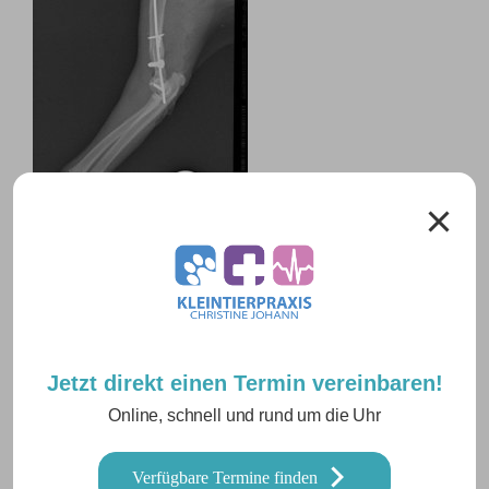
KATEGORIEN
PATIENTENBILDER
Jetzt direkt einen Termin vereinbaren!
SCHLAGWÖRTER
HUMERUSFRAKTUR
,
KNOCHENCHIRURGIE
Online, schnell und rund um die Uhr
Verfügbare Termine finden
Schreibe einen Kommentar