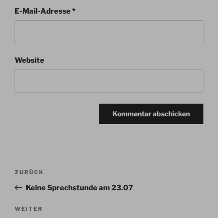
E-Mail-Adresse
*
Website
Beitragsnavigation
Vorheriger
ZURÜCK
Beitrag
Keine Sprechstunde am 23.07
Nächster
WEITER