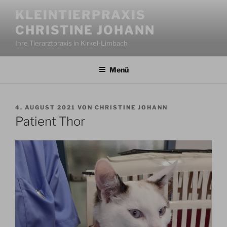
Zum
KLEINTIERPRAXIS
Inhalt
CHRISTINE JOHANN
springen
Ihre Tierarztpraxis in Kirkel-Limbach
Menü
VERÖFFENTLICHT
4. AUGUST 2021
VON
CHRISTINE JOHANN
AM
Patient Thor