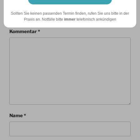
Deine E-Mail-Adresse wird nicht veröffentlicht.
Sollten Sie keinen passenden Termin finden, rufen Sie uns bitte in der
Erforderliche Felder sind mit
*
markiert
Praxis an. Notfälle bitte
immer
telefonisch ankündigen
Kommentar
*
Name
*