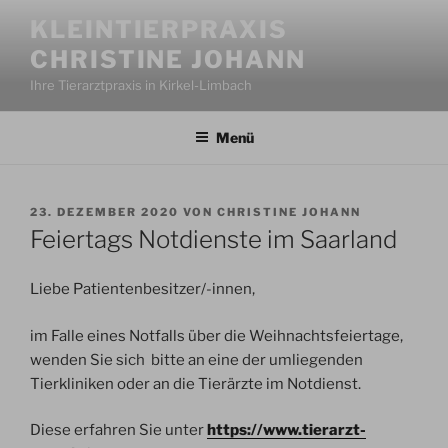
Zum
KLEINTIERPRAXIS
Inhalt
CHRISTINE JOHANN
springen
Ihre Tierarztpraxis in Kirkel-Limbach
Menü
VERÖFFENTLICHT
23. DEZEMBER 2020
VON
CHRISTINE JOHANN
AM
Feiertags Notdienste im Saarland
Liebe Patientenbesitzer/-innen,
im Falle eines Notfalls über die Weihnachtsfeiertage,
wenden Sie sich bitte an eine der umliegenden
Tierkliniken oder an die Tierärzte im Notdienst.
Diese erfahren Sie unter
https://www.tierarzt-