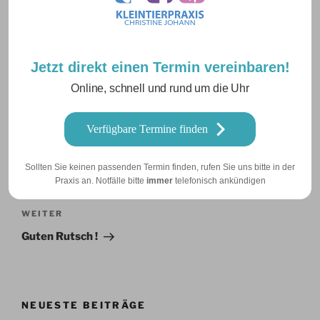
Jetzt direkt einen Termin vereinbaren!
Online, schnell und rund um die Uhr
Verfügbare Termine finden
Beitragsnavigation
Vorheriger
ZURÜCK
Sollten Sie keinen passenden Termin finden, rufen Sie uns bitte in der
Beitrag
Praxis an. Notfälle bitte
immer
telefonisch ankündigen
Frohe Weihnachten!
Nächster
WEITER
Beitrag
Guten Rutsch !
NEUESTE BEITRÄGE