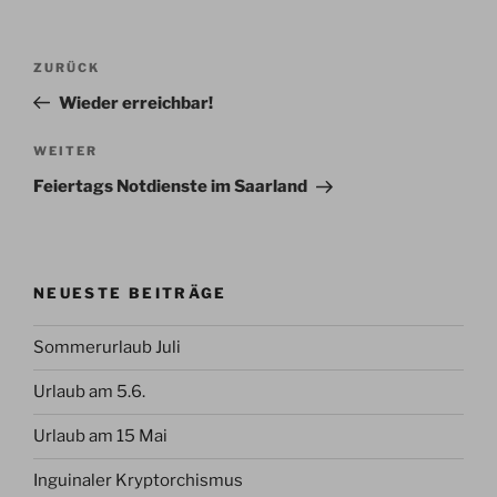
Beitragsnavigation
Vorheriger
ZURÜCK
Beitrag
Wieder erreichbar!
Nächster
WEITER
Beitrag
Feiertags Notdienste im Saarland
NEUESTE BEITRÄGE
Sommerurlaub Juli
Urlaub am 5.6.
Urlaub am 15 Mai
Inguinaler Kryptorchismus