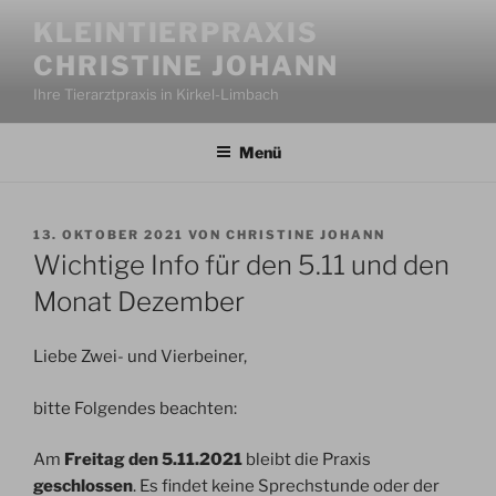
Zum
KLEINTIERPRAXIS
Inhalt
CHRISTINE JOHANN
springen
Ihre Tierarztpraxis in Kirkel-Limbach
Menü
VERÖFFENTLICHT
13. OKTOBER 2021
VON
CHRISTINE JOHANN
AM
Wichtige Info für den 5.11 und den
Monat Dezember
Liebe Zwei- und Vierbeiner,
bitte Folgendes beachten:
Am
Freitag den 5.11.2021
bleibt die Praxis
geschlossen
. Es findet keine Sprechstunde oder der